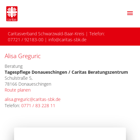
menu
Caritasverband Schwarzwald-Baar-Kreis
| Telefon:
07721 / 92183-00
|
info@caritas-sbk.de
Alisa Greguric
Beratung
Tagespflege Donaueschingen / Caritas Beratungszentrum
Schulstraße 5,
78166 Donaueschingen
Route planen
alisa.greguric@caritas-sbk.de
Telefon:
0771 / 83 228 11