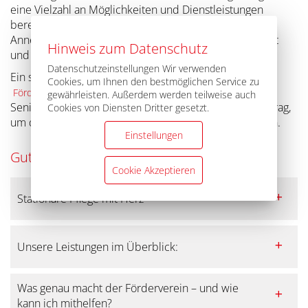
eine Vielzahl an Möglichkeiten und Dienstleistungen
bereit. Nutzen Sie unsere Wahlmöglichkeiten und die
Annehmlichkeiten einer starken sozialen Gemeinschaft
Hinweis zum Datenschutz
und erprobter professioneller Hilfe.
Datenschutzeinstellungen Wir verwenden
Ein starkes Miteinander ist entscheidend: Der
Cookies, um Ihnen den bestmöglichen Service zu
leistet bei uns im
Förderverein des Seniorenzentrums
gewährleisten. Außerdem werden teilweise auch
Seniorenzentrum in Bräunlingen einen wertvollen Beitrag,
Cookies von Diensten Dritter gesetzt.
um das Leben im Haus noch lebenswerter zu gestalten.
Einstellungen
Gut zu Wissen!
Cookie Akzeptieren
Stationäre Pflege mit Herz
Das Seniorenzentrum befindet sich in der alten
Unsere Leistungen im Überblick:
Zähringerstadt Bräunlingen und verfügt über einen
idyllischen Garten mit behindertengerechten Wegen,
eine Cafeteria und eine goßzügig angelegte Terrasse.
Bei uns erhalten Sie rund um die Uhr, ausschließlich von
Was genau macht der Förderverein – und wie
geschultem Personal, optimale Pflege und Betreuung.
kann ich mithelfen?