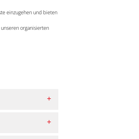
äste einzugehen und bieten
unseren organisierten
an Feiertagen, immer zu
ng.
sprechen Sie uns darauf