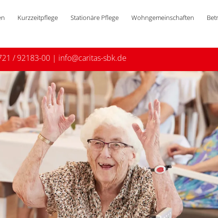
en
Kurzzeitpflege
Stationäre Pflege
Wohngemeinschaften
Bet
721 / 92183-00
|
info@caritas-sbk.de