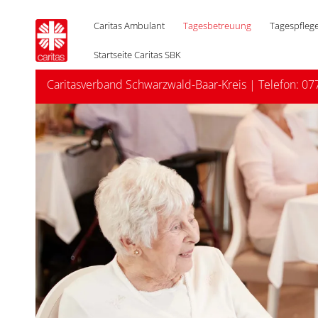
Caritas Ambulant
Tagesbetreuung
Tagespfleg
Startseite Caritas SBK
Caritasverband Schwarzwald-Baar-Kreis
| Telefon:
07