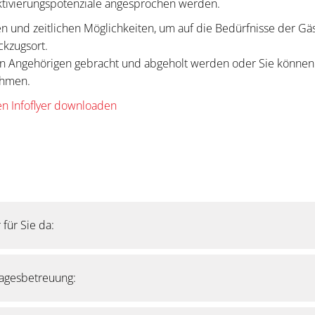
ktivierungspotenziale angesprochen werden.
en und zeitlichen Möglichkeiten, um auf die Bedürfnisse der G
ckzugsort.
en Angehörigen gebracht und abgeholt werden oder Sie können 
ehmen.
n Infoflyer downloaden
für Sie da:
htungen stehen unseren Gästen von Montag bis Freitag, außer 
Tagesbetreuung:
 von morgens um 8.00 Uhr bis abends um 16.30 Uhr zur Verfügu
orischen Gründen etwas flexiblere Öffnungszeiten benötigen, 