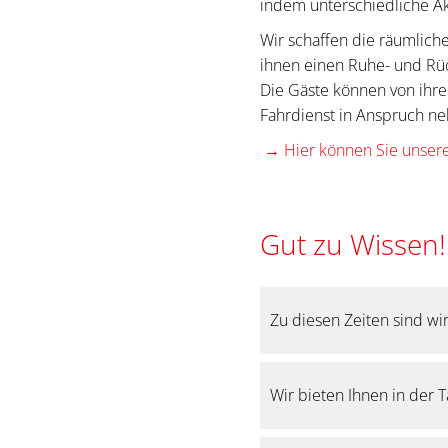
indem unterschiedliche A
Wir schaffen die räumlich
ihnen einen Ruhe- und Rü
Die Gäste können von ihr
Fahrdienst in Anspruch n
→ Hier können Sie unsere
Gut zu Wissen!
Zu diesen Zeiten sind wir 
Unsere Tagespflegeeinric
Wir bieten Ihnen in der 
den Kernöffnungszeiten
Sollten Sie aus organisat