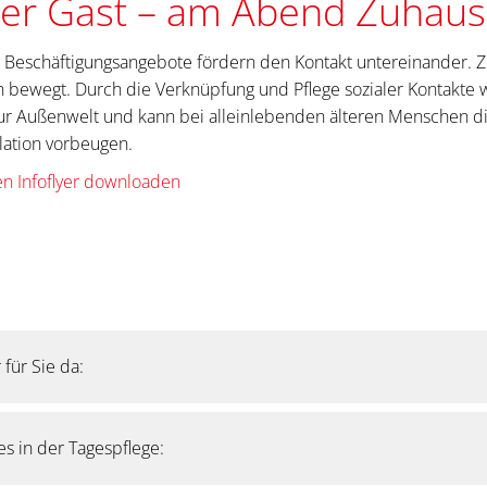
er Gast – am Abend Zuhau
de Beschäftigungsangebote fördern den Kontakt untereinander.
ch bewegt. Durch die Verknüpfung und Pflege sozialer Kontakte 
zur Außenwelt und kann bei alleinlebenden älteren Menschen d
lation vorbeugen.
n Infoflyer downloaden
für Sie da:
htungen stehen unseren Gästen von Montag bis Freitag, außer 
es in der Tagespflege:
 von morgens um 8.00 Uhr bis abends um 16.30 Uhr zur Verfügu