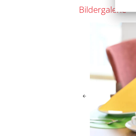
tagespflege-donaueschin
Bildergalerie