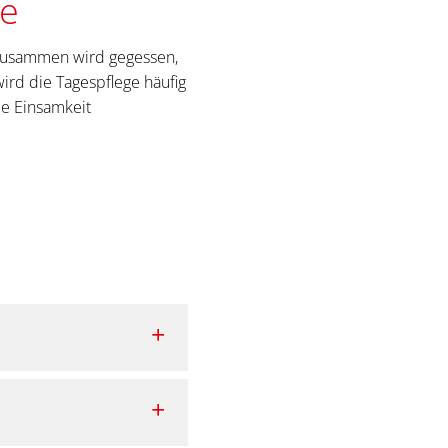
se
 Zusammen wird gegessen,
wird die Tagespflege häufig
ie Einsamkeit
an Feiertagen, immer zu
ng.