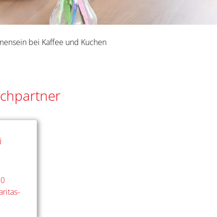
ensein bei Kaffee und Kuchen
chpartner
i
20
ritas-