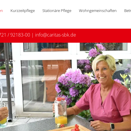
en
Kurzzeitpflege
Stationäre Pflege
Wohngemeinschaften
Bet
721 / 92183-00
|
info@caritas-sbk.de