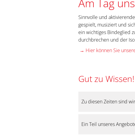
Am Tag uns
Sinnvolle und aktivieren
gespielt, musiziert und si
ein wichtiges Bindeglied 
durchbrechen und der Iso
→ Hier können Sie unsere
Gut zu Wissen!
Zu diesen Zeiten sind wir 
Unsere Tagespflegeeinric
Ein Teil unseres Angebot
den Kernöffnungszeiten