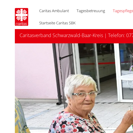
Caritas Ambulant
Tagesbetreuung
Tagespfleg
Startseite Caritas SBK
Caritasverband Schwarzwald-Baar-Kreis
| Telefon:
07