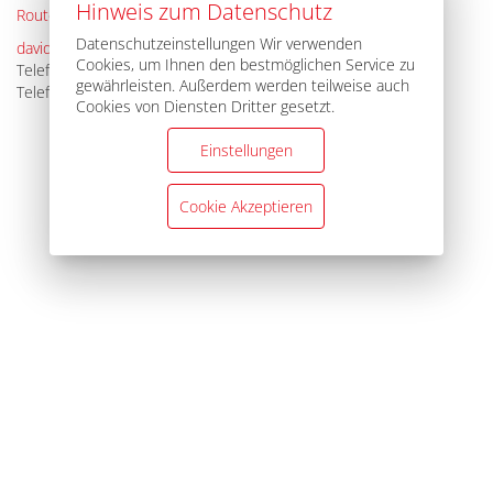
Hinweis zum Datenschutz
Route planen
Datenschutzeinstellungen Wir verwenden
david.liehner@caritas-sbk.de
Cookies, um Ihnen den bestmöglichen Service zu
Telefon:
07728 / 646898-10
gewährleisten. Außerdem werden teilweise auch
Telefon:
0771 / 8987760
Cookies von Diensten Dritter gesetzt.
Einstellungen
Cookie Akzeptieren