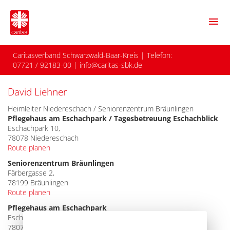
menu
Caritasverband Schwarzwald-Baar-Kreis
| Telefon:
07721 / 92183-00
|
info@caritas-sbk.de
David Liehner
Heimleiter Niedereschach / Seniorenzentrum Bräunlingen
Pflegehaus am Eschachpark / Tagesbetreuung Eschachblick
Eschachpark 10,
78078 Niedereschach
Route planen
Seniorenzentrum Bräunlingen
Färbergasse 2,
78199 Bräunlingen
Route planen
Pflegehaus am Eschachpark
Eschachpark 3,
78078 Niedereschach