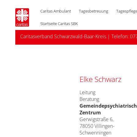
Caritas Ambulant
Tagesbetreuung
Tagespfleg
Startseite Caritas SBK
Caritasverband Schwarzwald-Baar-Kreis
| Telefon:
07
Elke Schwarz
Leitung
Beratung
Gemeindepsychiatrisch
Zentrum
Gerwigstraße 6,
78050 Villingen-
Schwenningen