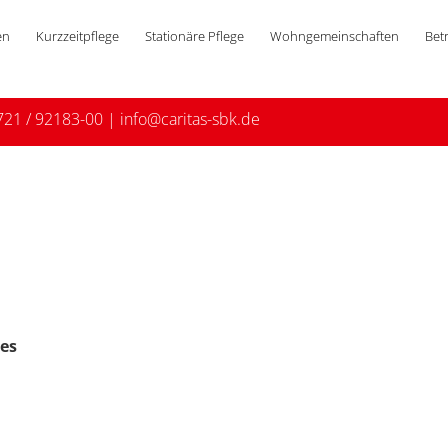
en
Kurzzeitpflege
Stationäre Pflege
Wohngemeinschaften
Bet
721 / 92183-00
|
info@caritas-sbk.de
es