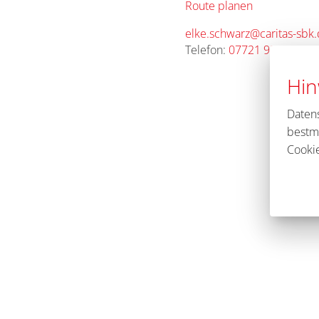
Route planen
elke.schwarz@caritas-sbk
Telefon:
07721 921-8330
Hin
Daten
bestm
Cookie