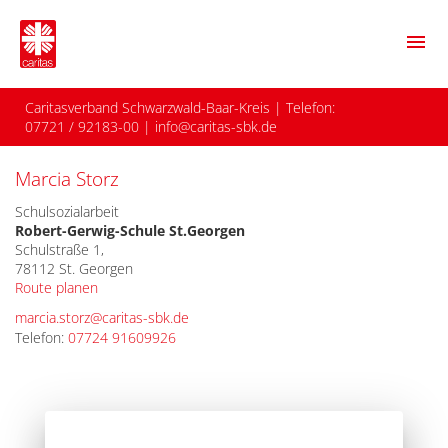
menu
Caritasverband Schwarzwald-Baar-Kreis
| Telefon:
07721 / 92183-00
|
info@caritas-sbk.de
Marcia Storz
Schulsozialarbeit
Robert-Gerwig-Schule St.Georgen
Schulstraße 1,
78112 St. Georgen
Route planen
marcia.storz@caritas-sbk.de
Telefon:
07724 91609926