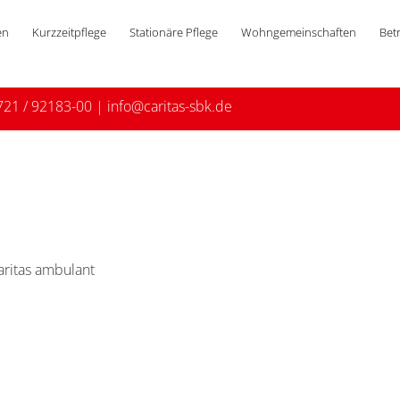
en
Kurzzeitpflege
Stationäre Pflege
Wohngemeinschaften
Bet
721 / 92183-00
|
info@caritas-sbk.de
aritas ambulant