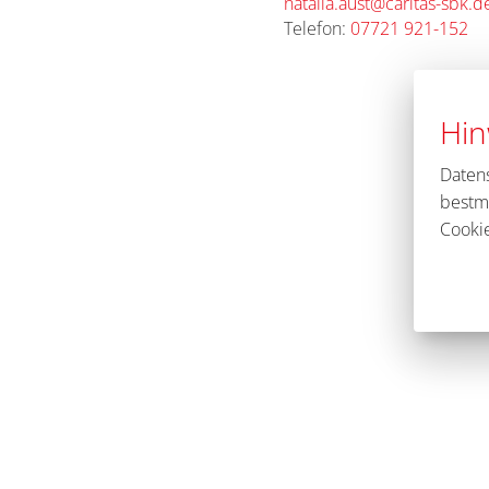
natalia.aust@caritas-sbk.d
Telefon:
07721 921-152
Hin
Daten
bestm
Cookie