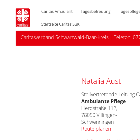
Caritas Ambulant
Tagesbetreuung
Tagespfleg
Startseite Caritas SBK
Caritasverband Schwarzwald-Baar-Kreis
| Telefon:
07
Natalia Aust
Stellvertretende Leitung C
Ambulante Pflege
Herdstraße 112,
78050 Villingen-
Schwenningen
Route planen