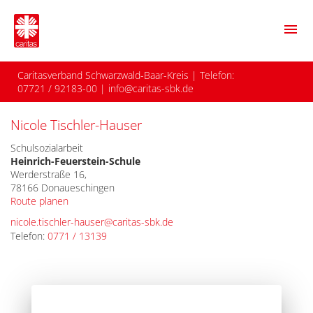
menu
Caritasverband Schwarzwald-Baar-Kreis
| Telefon:
07721 / 92183-00
|
info@caritas-sbk.de
Nicole Tischler-Hauser
Schulsozialarbeit
Heinrich-Feuerstein-Schule
Werderstraße 16,
78166 Donaueschingen
Route planen
nicole.tischler-hauser@caritas-sbk.de
Telefon:
0771 / 13139